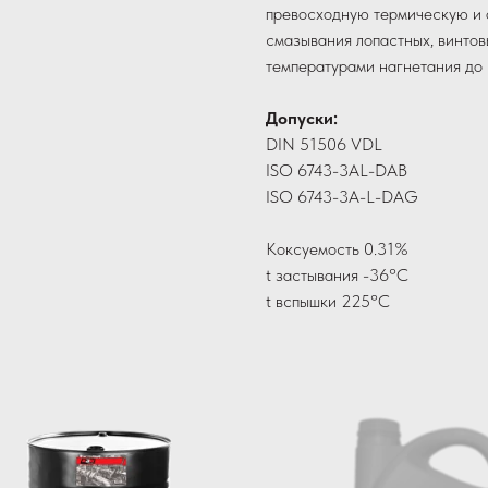
превосходную термическую и 
смазывания лопастных, винто
температурами нагнетания до
Допуски:
DIN 51506 VDL
ISO 6743-3AL-DAB
ISO 6743-3A-L-DAG
Коксуемость 0.31%
t застывания -36°C
t вспышки 225°C