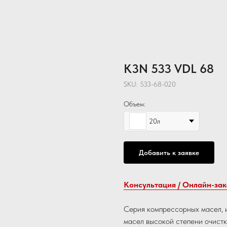
K3N 533 VDL 68
SKU:
533-68-020
Объем:
20л
Добавить к заявке
Консультация / Онлайн-зак
Серия компрессорных масел, 
масел высокой степени очист