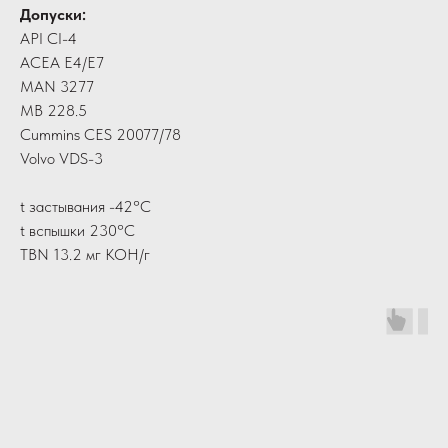
Допуски:
API CI-4
ACEA E4/E7
MAN 3277
MB 228.5
Cummins CES 20077/78
Volvo VDS-3
t застывания -42°C
t вспышки 230°C
TBN 13.2 мг КОН/г