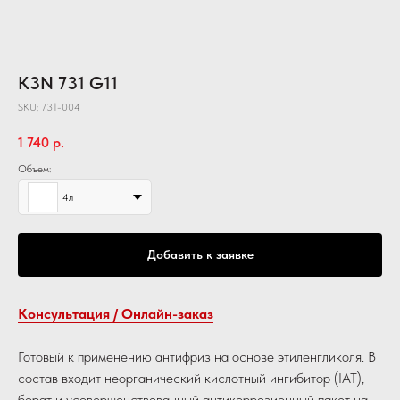
K3N 731 G11
SKU:
731-004
1 740
р.
Объем:
4л
Добавить к заявке
Консультация / Онлайн-заказ
Готовый к применению антифриз на основе этиленгликоля. В
состав входит неорганический кислотный ингибитор (IAT),
борат и усовершенствованный антикоррозионный пакет на