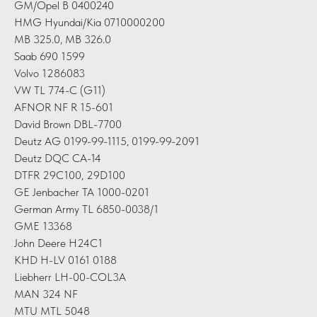
GM/Opel B 0400240
HMG Hyundai/Kia 0710000200
MB 325.0, MB 326.0
Saab 690 1599
Volvo 1286083
VW TL 774-C (G11)
AFNOR NF R 15-601
David Brown DBL-7700
Deutz AG 0199-99-1115, 0199-99-2091
Deutz DQC CA-14
DTFR 29C100, 29D100
GE Jenbacher TA 1000-0201
German Army TL 6850-0038/1
GME 13368
John Deere H24C1
KHD H-LV 0161 0188
Liebherr LH-00-COL3A
MAN 324 NF
MTU MTL 5048