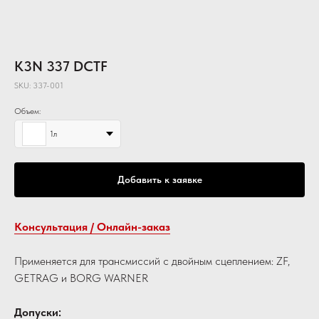
K3N 337 DCTF
SKU:
337-001
Объем:
1л
Добавить к заявке
Консультация / Онлайн-заказ
Применяется для трансмиссий с двойным сцеплением: ZF,
GETRAG и BORG WARNER
Допуски: