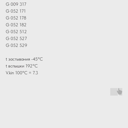
G 009 317
G 052 171
G 052 178
G 052 182
G 052 512
G 052 527
G 052 529
t застывания -45°C
t вспышки 192°C
V.kin 100°С = 7.3