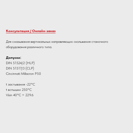
Добавить к заявке
Консультация / Онлайн-заказ
Для смазывания вертикальных направляющих скольжения станочного
оборудования различного типа.
Допуски:
DIN 51524/2 (HLP)
DIN 51517/3 (CLP)
Cincinnati Millacron Р50
t застывания -22°C
t вспышки 250°C
V.kin 40°С = 229.6