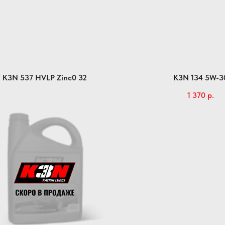
K3N 537 HVLP Zinc0 32
K3N 134 5W-3
1 370
р.