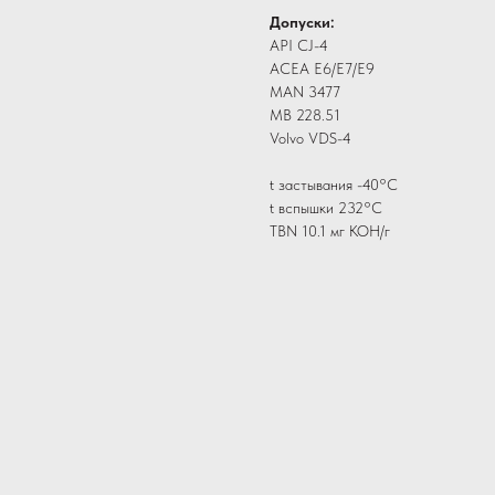
Допуски:
API CJ-4
ACEA E6/E7/E9
MAN 3477
MB 228.51
Volvo VDS-4
t застывания -40°C
t вспышки 232°C
TBN 10.1 мг КОН/г