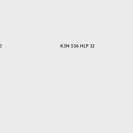
0
K3N 536 HLP 32