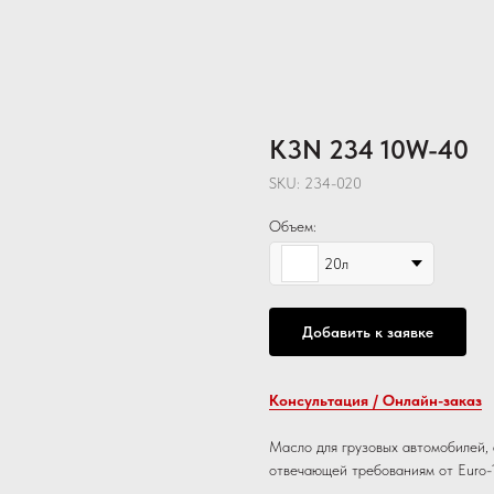
K3N 234 10W-40
SKU:
234-020
Объем:
20л
Добавить к заявке
Консультация / Онлайн-заказ
Масло для грузовых автомобилей, 
отвечающей требованиям от Euro-1